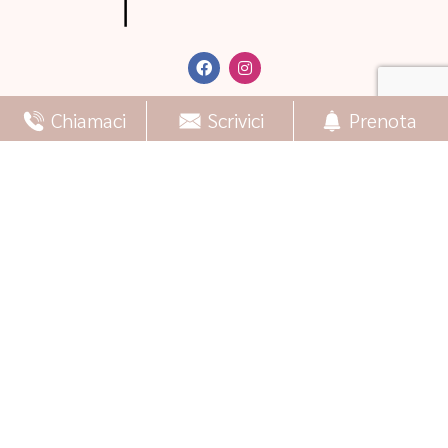
Chiamaci
Scrivici
Prenota
CONTATTI
Via Madonna della Catena, 18
70010 Locorotondo (BA)
+39 080 431 6298
+39 388 988 2803
villaaurelialocorotondo@gmail.com